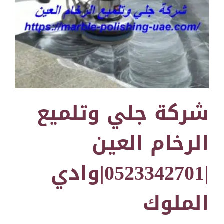
شركة جلي وتلميع
الرخام العين
|0523342701|وادي
الملوك