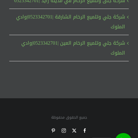
شركة جلى وتلميع الرخام في مدينة زايد |0523342701
شركة جلي وتلميع الرخام الشارقة |0523342701|وادي
الملوك
شركة جلي وتلميع الرخام العين |0523342701|وادي
الملوك
جميع الحقوق محفوظة
Pinterest
Instagram
Facebook
X