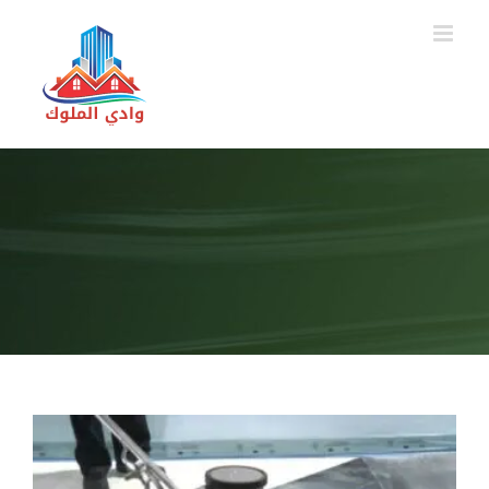
Ski
t
conten