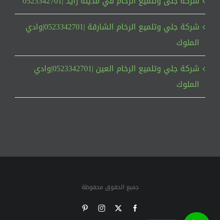
شركة جلى وتلميع الرخام في مدينة زايد |0523342701
شركة جلي وتلميع الرخام الشارقة |0523342701|وادي
الملوك
شركة جلي وتلميع الرخام العين |0523342701|وادي
الملوك
جميع الحقوق محفوظة
Pinterest
Instagram
Facebook
X