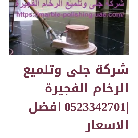
شركة جلى وتلميع
الرخام الفجيرة
|0523342701|افضل
الاسعار