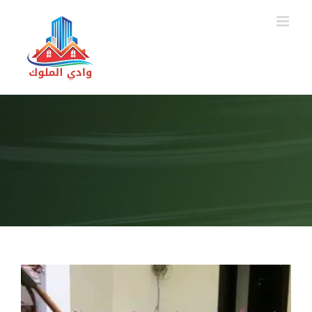
Ski
t
conten