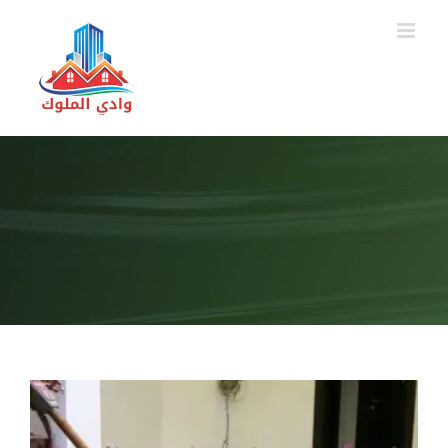
Ski
t
conten