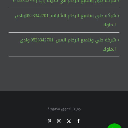
شركة جلى وتلميع الرخام في مدينة زايد |0523342701
شركة جلي وتلميع الرخام الشارقة |0523342701|وادي
الملوك
شركة جلي وتلميع الرخام العين |0523342701|وادي
الملوك
جميع الحقوق محفوظة
Pinterest
Instagram
Facebook
X