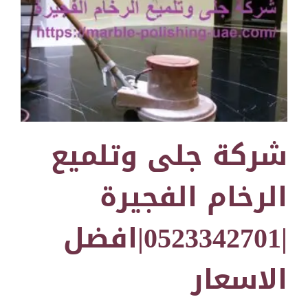
شركة جلى وتلميع
الرخام الفجيرة
|0523342701|افضل
الاسعار